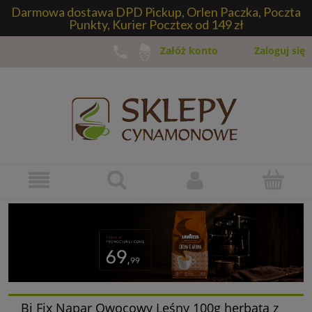
Darmowa dostawa DPD Pickup, Orlen Paczka, Poczta
Punkty, Kurier Pocztex od 149 zł
Zaloguj się
Załóż konto
Bi Fix Napar Owocowy Leśny 100g herbata z