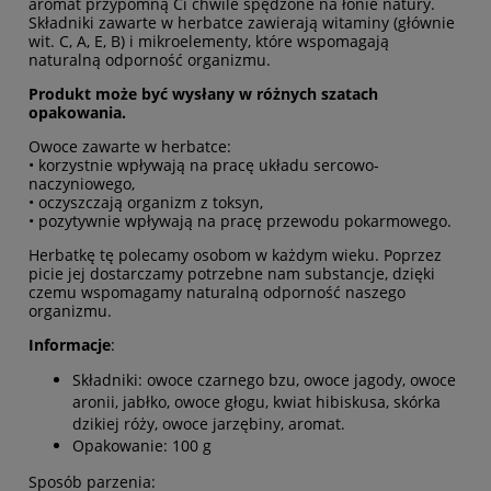
aromat przypomną Ci chwile spędzone na łonie natury.
Składniki zawarte w herbatce zawierają witaminy (głównie
wit. C, A, E, B) i mikroelementy, które wspomagają
naturalną odporność organizmu.
Produkt może być wysłany w różnych szatach
opakowania.
Owoce zawarte w herbatce:
• korzystnie wpływają na pracę układu sercowo-
naczyniowego,
• oczyszczają organizm z toksyn,
• pozytywnie wpływają na pracę przewodu pokarmowego.
Herbatkę tę polecamy osobom w każdym wieku. Poprzez
picie jej dostarczamy potrzebne nam substancje, dzięki
czemu wspomagamy naturalną odporność naszego
organizmu.
Informacje
:
Składniki: owoce czarnego bzu, owoce jagody, owoce
aronii, jabłko, owoce głogu, kwiat hibiskusa, skórka
dzikiej róży, owoce jarzębiny, aromat.
Opakowanie: 100 g
Sposób parzenia: