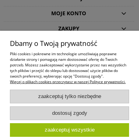
MOJE KONTO
ZAKUPY
Dbamy o Twoją prywatność
POMOC
Pliki cookies i pokrewne im technologie umożliwiają poprawne
działanie strony i pomagają nam dostosować ofertę do Twoich
SKLEPY CYNAMONOWE
potrzeb. Możesz zaakceptować wykorzystanie przez nas wszystkich
Twój sklep z kawą i herbatą
tych plików i przejść do sklepu lub dostosować użycie plików do
swoich preferencji, wybierając opcję "Dostosuj zgody".
OBSERWUJ NAS
Więcej o plikach cookies przeczytasz w naszej Polityce prywatności.
Kawy ziarniste, mielone i w kapsułkach oraz herbaty znanych marek: Dallmayr,
zaakceptuj tylko niezbędne
Lavazza, Kimbo, Tchibo, Jacobs, Mövenpick, Davidoff, Segafredo, Starbucks, Dilmah,
Ahmad, Chelton, Impra.
dostosuj zgody
Ta strona używa cookies. Szczegółowe informacje w
Polityce Prywatności
.
Korzystając ze strony wyrażasz zgodę na używanie cookie, zgodnie z aktualnymi
ustawieniami przeglądarki.
zaakceptuj wszystkie