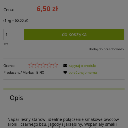
6,50 zł
Cena:
(1
kg
=
65,00 zł
)
do koszyka
szt
dodaj do przechowalni
Ocena:
zapytaj o produkt
Producent / Marka:
BIFIX
poleć znajomemu
Opis
Napar leśny stanowi idealne połączenie smakowe owoców
aronii, czarnego bzu, jagody i jarzębiny. Wspaniały smak i