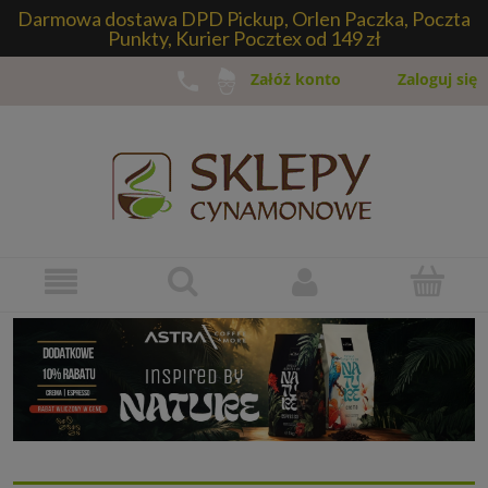
Darmowa dostawa DPD Pickup, Orlen Paczka, Poczta
Punkty, Kurier Pocztex od 149 zł
Zaloguj się
Załóż konto