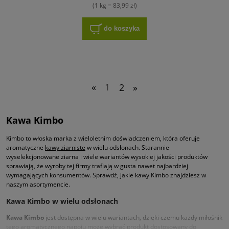
(1 kg = 83,99 zł)
do koszyka
«
1
2
»
Kawa Kimbo
Kimbo to włoska marka z wieloletnim doświadczeniem, która oferuje
aromatyczne
kawy ziarniste
w wielu odsłonach. Starannie
wyselekcjonowane ziarna i wiele wariantów wysokiej jakości produktów
sprawiają, że wyroby tej firmy trafiają w gusta nawet najbardziej
wymagających konsumentów. Sprawdź, jakie kawy Kimbo znajdziesz w
naszym asortymencie.
Kawa Kimbo w wielu odsłonach
Kawa Kimbo
jest dostępna w wielu wariantach, dzięki czemu każdy miłośnik
tego aromatycznego napoju może wybrać produkt dostosowany do