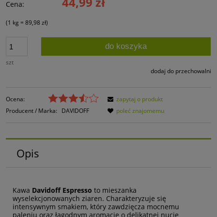
44,99 zł
Cena:
(1
kg
=
89,98 zł
)
do koszyka
szt
dodaj do przechowalni
Ocena:
zapytaj o produkt
Producent / Marka:
DAVIDOFF
poleć znajomemu
Opis
Kawa
Davidoff Espresso
to mieszanka
wyselekcjonowanych ziaren. Charakteryzuje się
intensywnym smakiem, który zawdzięcza mocnemu
paleniu oraz łagodnym aromacie o delikatnej nucie