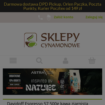
Darmowa dostawa DPD Pickup, Orlen Paczka, Poczta
Punkty, Kurier Pocztex od 149 zł
Zaloguj się
Załóż konto
Davidoff Espresso 57 500g kawa ziarnista