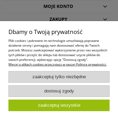
MOJE KONTO
ZAKUPY
Dbamy o Twoją prywatność
POMOC
Pliki cookies i pokrewne im technologie umożliwiają poprawne
działanie strony i pomagają nam dostosować ofertę do Twoich
SKLEPY CYNAMONOWE
potrzeb. Możesz zaakceptować wykorzystanie przez nas wszystkich
Twój sklep z kawą i herbatą
tych plików i przejść do sklepu lub dostosować użycie plików do
swoich preferencji, wybierając opcję "Dostosuj zgody".
OBSERWUJ NAS
Więcej o plikach cookies przeczytasz w naszej Polityce prywatności.
Kawy ziarniste, mielone i w kapsułkach oraz herbaty znanych marek: Dallmayr,
zaakceptuj tylko niezbędne
Lavazza, Kimbo, Tchibo, Jacobs, Mövenpick, Davidoff, Segafredo, Starbucks, Dilmah,
Ahmad, Chelton, Impra.
dostosuj zgody
Ta strona używa cookies. Szczegółowe informacje w
Polityce Prywatności
.
Korzystając ze strony wyrażasz zgodę na używanie cookie, zgodnie z aktualnymi
ustawieniami przeglądarki.
zaakceptuj wszystkie
pokaż pełną wersję strony