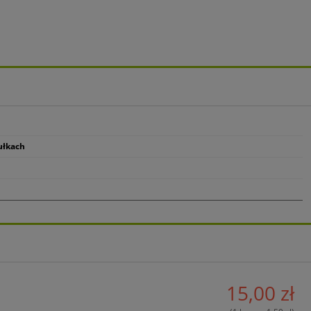
ułkach
%
15,00 zł