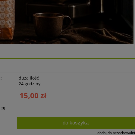
:
duża ilość
24 godziny
15,00 zł
 zł
)
do koszyka
dodaj do przechowalni