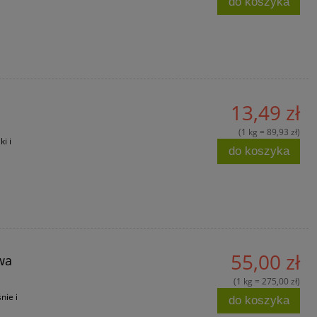
do koszyka
13,49 zł
(1 kg = 89,93 zł)
i i
do koszyka
55,00 zł
wa
(1 kg = 275,00 zł)
nie i
do koszyka