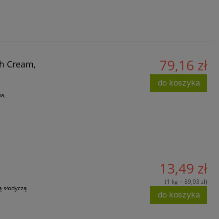
79,16 zł
sh Cream,
do koszyka
a,
13,49 zł
(1 kg = 89,93 zł)
ą słodyczą
do koszyka