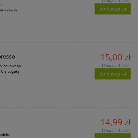
(1 kaps = 1,50 zł)
h.
do koszyka
 smaków w
15,00 zł
presso
(1 kaps = 1,50 zł)
ha laskowego
 Cię bogatą i
do koszyka
14,99 zł
(1 kaps = 1,50 zł)
edele.