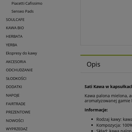
Piacetti Cafissimo
Senseo Pads
SOULCAFE
KAWA BIO
HERBATA
YERBA
Ekspresy do kawy
AKCESORIA
Opis
ODCHUDZANIE
SŁODKOŚCI
Sati Kawa w kapsułkac
DODATKI
NAPOJE
Kawa palona mielona, 
aromatyzowanej gamie k
FAIRTRADE
Informacje:
PREZENTOWE
Rodzaj kawy: kaw
NOWOŚCI
Kompozycja: 100%
WYPRZEDAŻ
Skład: kawa palon