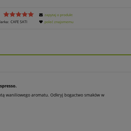
zapytaj o produkt
Marka:
CAFE SATI
poleć znajomemu
spresso.
utą waniliowego aromatu. Odkryj bogactwo smaków w