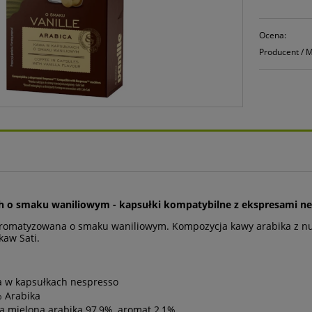
Ocena:
Producent / 
h o smaku waniliowym - kapsułki kompatybilne z ekspresami ne
aromatyzowana o smaku waniliowym. Kompozycja kawy arabika z n
aw Sati.
a w kapsułkach nespresso
 Arabika
a mielona arabika 97,9%, aromat 2,1%